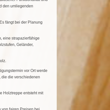
und den umliegenden
 Es fängt bei der Planung
 eine strapazierfähige
olzstufen, Geländer,
olz.
tigungstermin vor Ort werde
, die die verschiedenen
e Holztreppe entsteht mit
 von fairen Preisen bei