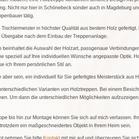
ang. Nicht nur hier in Schönebeck sonder auch in Magdeburg 
ppenbauer tätig.
Tischlermeister in höchster Qualität aus bestem Holz gefertigt.
der Übergabe nach dem Einbau der Treppenanlage.
e beinhaltet die Auswahl der Holzart, passgenaue Verbindungen,
ne speziell auf Ihre individuellen Wünsche angepasste Optik. H
 ich Ihrem persönlichen Stil an.
aber sein, ein individuell für Sie gefertigtes Meisterstück aus H
 unterschiedlichen Varianten von Holztreppen. Bei einem Besich
hen. Um dann die unterschiedlichen Möglichkeiten aufzuzeigen
e bis hin zur Montage können Sie sich auf mich verlassen. Ihr
trotzdem ein maßgeschneidertes Objekt in Ihrem Heim sein.
bot nehmen Sie bitte
Kontakt
mit mir auf und überzeugen Sie sich