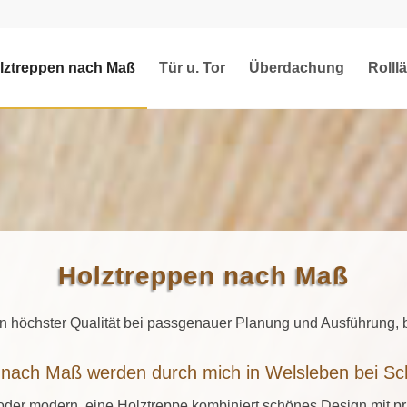
lztreppen nach Maß
Tür u. Tor
Überdachung
Rolll
Holztreppen nach Maß
n höchster Qualität bei passgenauer Planung und Ausführung, bi
 nach Maß werden durch mich in Welsleben bei Sch
der modern, eine Holztreppe kombiniert schönes Design mit pra